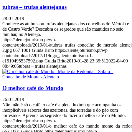
tubras – trufas alentejanas
28-01-2019
Conhece as atubras ou trufas alentejanas dos concelhos de Mértola e
de Castro Verde? Descubra os segredos que são mantidos no seio
familiar, no Alentejo.
https://alentejoturismo.pt/wp-
content/uploads/2019/01/atubras_trufas_concelho_de_mertola_alent
2.jpg
667
1001
Guida Brito
https://alentejoturismo.pt/wp-
content/uploads/2017/11/logo_alentejoturismo-1-
e1510495537592.png
Guida Brito
2019-01-28 23:35:51
2022-04-09
08:49:05
tubras – trufas alentejanas
O melhor café do Mundo
26-01-2019
Não, não é só o café: o café é a plena luxúria que acompanha os
inexplicáveis sabores das azeitonas, das torradas e do pão com
torresmos. Aprenda os segredos do fazer o melhor café do Mundo.
https://alentejoturismo.pt/wp-
content/uploads/2019/01/o_melhor_cafe_do_mundo_monte_da_redon
667
1001
Guida Brito
https://alentejoturismo.pt/wp-