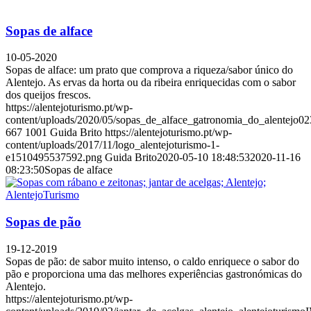
Sopas de alface
10-05-2020
Sopas de alface: um prato que comprova a riqueza/sabor único do
Alentejo. As ervas da horta ou da ribeira enriquecidas com o sabor
dos queijos frescos.
https://alentejoturismo.pt/wp-
content/uploads/2020/05/sopas_de_alface_gatronomia_do_alentejo02
667
1001
Guida Brito
https://alentejoturismo.pt/wp-
content/uploads/2017/11/logo_alentejoturismo-1-
e1510495537592.png
Guida Brito
2020-05-10 18:48:53
2020-11-16
08:23:50
Sopas de alface
Sopas de pão
19-12-2019
Sopas de pão: de sabor muito intenso, o caldo enriquece o sabor do
pão e proporciona uma das melhores experiências gastronómicas do
Alentejo.
https://alentejoturismo.pt/wp-