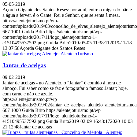
05-05-2019
Açorda Gigante dos Santos Reses: por aqui, entre o migar do pão e
a água a ferver, é o Cante, Rei e Senhor, que se senta à mesa.
https://alentejoturismo.pt/wp-
content/uploads/2019/03/concelho_de_elvas_alentejo_alentejoturism
667
1001
Guida Brito
https://alentejoturismo.pt/wp-
content/uploads/2017/11/logo_alentejoturismo-1-
e1510495537592.png
Guida Brito
2019-05-05 11:38:11
2019-11-18
13:07:58
Açorda Gigante dos Santos Reses
Jantar de acelgas
09-02-2019
Jantar de acelgas - no Alentejo, o "Jantar" é comido à hora de
almoço. Fui saber como se faz e fotografar o famoso Jantar; hoje,
com carne e não de azeite.
https://alentejoturismo.pt/wp-
content/uploads/2019/02/jantar_de_acelgas_alentejo_alentejoturismoa
667
1000
Guida Brito
https://alentejoturismo.pt/wp-
content/uploads/2017/11/logo_alentejoturismo-1-
e1510495537592.png
Guida Brito
2019-02-09 16:43:17
2020-10-03
21:12:48
Jantar de acelgas