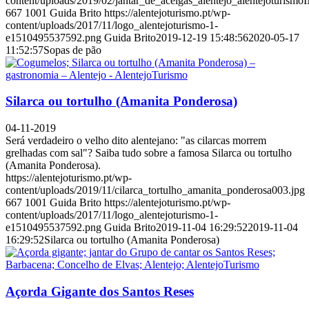
content/uploads/2019/02/jantar_de_acelgas_alentejo_alentejoturism
667
1001
Guida Brito
https://alentejoturismo.pt/wp-
content/uploads/2017/11/logo_alentejoturismo-1-
e1510495537592.png
Guida Brito
2019-12-19 15:48:56
2020-05-17
11:52:57
Sopas de pão
Silarca ou tortulho (Amanita Ponderosa)
04-11-2019
Será verdadeiro o velho dito alentejano: "as cilarcas morrem
grelhadas com sal"? Saiba tudo sobre a famosa Silarca ou tortulho
(Amanita Ponderosa).
https://alentejoturismo.pt/wp-
content/uploads/2019/11/cilarca_tortulho_amanita_ponderosa003.jpg
667
1001
Guida Brito
https://alentejoturismo.pt/wp-
content/uploads/2017/11/logo_alentejoturismo-1-
e1510495537592.png
Guida Brito
2019-11-04 16:29:52
2019-11-04
16:29:52
Silarca ou tortulho (Amanita Ponderosa)
Açorda Gigante dos Santos Reses