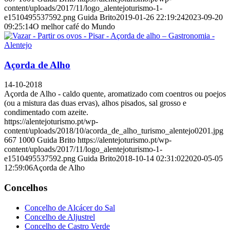
content/uploads/2017/11/logo_alentejoturismo-1-
e1510495537592.png
Guida Brito
2019-01-26 22:19:24
2023-09-20
09:25:14
O melhor café do Mundo
Açorda de Alho
14-10-2018
Açorda de Alho - caldo quente, aromatizado com coentros ou poejos
(ou a mistura das duas ervas), alhos pisados, sal grosso e
condimentado com azeite.
https://alentejoturismo.pt/wp-
content/uploads/2018/10/acorda_de_alho_turismo_alentejo0201.jpg
667
1000
Guida Brito
https://alentejoturismo.pt/wp-
content/uploads/2017/11/logo_alentejoturismo-1-
e1510495537592.png
Guida Brito
2018-10-14 02:31:02
2020-05-05
12:59:06
Açorda de Alho
Concelhos
Concelho de Alcácer do Sal
Concelho de Aljustrel
Concelho de Castro Verde