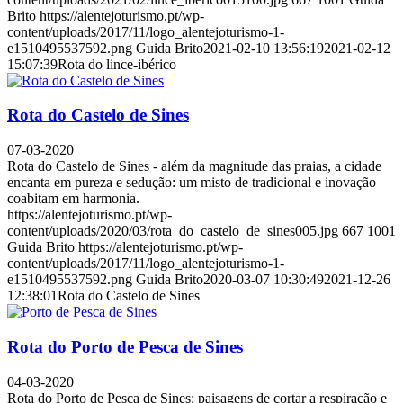
Brito
https://alentejoturismo.pt/wp-
content/uploads/2017/11/logo_alentejoturismo-1-
e1510495537592.png
Guida Brito
2021-02-10 13:56:19
2021-02-12
15:07:39
Rota do lince-ibérico
Rota do Castelo de Sines
07-03-2020
Rota do Castelo de Sines - além da magnitude das praias, a cidade
encanta em pureza e sedução: um misto de tradicional e inovação
coabitam em harmonia.
https://alentejoturismo.pt/wp-
content/uploads/2020/03/rota_do_castelo_de_sines005.jpg
667
1001
Guida Brito
https://alentejoturismo.pt/wp-
content/uploads/2017/11/logo_alentejoturismo-1-
e1510495537592.png
Guida Brito
2020-03-07 10:30:49
2021-12-26
12:38:01
Rota do Castelo de Sines
Rota do Porto de Pesca de Sines
04-03-2020
Rota do Porto de Pesca de Sines: paisagens de cortar a respiração e