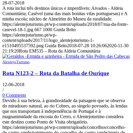
28-07-2018
A rota inclui três destinos únicos e imperdíveis: Aivados - Aldeia
Comunitária; Casével (uma das mais bonitas vilas portuguesas) e A
minha escola: núcleo de Almeirim do Museu da ruralidade.
https://alentejoturismo.pt/wp-content/uploads/2018/07/rua-da-fonte-
casevel-18-1.jpg
667
1000
Guida Brito
https://alentejoturismo.pt/wp-
content/uploads/2017/11/logo_alentejoturismo-1-
e1510495537592.png
Guida Brito
2018-07-28 10:26:06
2020-11-30
21:19:20
Rota EM535 – Rota da Aldeia Comunitária
AlentejoTurismo
Rota N123-2 – Rota da Batalha de Ourique
12-06-2018
/
0 Comments
Devido à sua beleza, à grandiosidade da paisagem que se observa
do miradouro natural, ao rio Cobres, ao singelo povoado, às lendas
que nos transportam à independência de Portugal e à
magnanimidade da encosta do Cerro, o Alentejoturimo considera
este destino como Ponto de Visita obrigatório.
https://alentejoturismo.pt/wp-content/uploads/concelhos/concelho-
de-castro-verde/patrimonio-do-concelho-de-castro-verde/igreja-de-