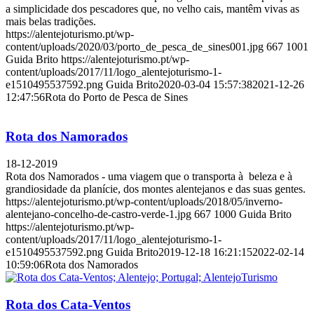
a simplicidade dos pescadores que, no velho cais, mantêm vivas as
mais belas tradições.
https://alentejoturismo.pt/wp-
content/uploads/2020/03/porto_de_pesca_de_sines001.jpg
667
1001
Guida Brito
https://alentejoturismo.pt/wp-
content/uploads/2017/11/logo_alentejoturismo-1-
e1510495537592.png
Guida Brito
2020-03-04 15:57:38
2021-12-26
12:47:56
Rota do Porto de Pesca de Sines
Rota dos Namorados
18-12-2019
Rota dos Namorados - uma viagem que o transporta à beleza e à
grandiosidade da planície, dos montes alentejanos e das suas gentes.
https://alentejoturismo.pt/wp-content/uploads/2018/05/inverno-
alentejano-concelho-de-castro-verde-1.jpg
667
1000
Guida Brito
https://alentejoturismo.pt/wp-
content/uploads/2017/11/logo_alentejoturismo-1-
e1510495537592.png
Guida Brito
2019-12-18 16:21:15
2022-02-14
10:59:06
Rota dos Namorados
Rota dos Cata-Ventos