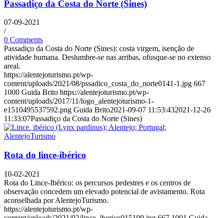
Passadiço da Costa do Norte (Sines)
07-09-2021
/
0 Comments
Passadiço da Costa do Norte (Sines): costa virgem, isenção de
atividade humana. Deslumbre-se nas arribas, ofusque-se no extenso
areal.
https://alentejoturismo.pt/wp-
content/uploads/2021/08/pssadico_costa_do_norte0141-1.jpg
667
1000
Guida Brito
https://alentejoturismo.pt/wp-
content/uploads/2017/11/logo_alentejoturismo-1-
e1510495537592.png
Guida Brito
2021-09-07 11:53:43
2021-12-26
11:33:07
Passadiço da Costa do Norte (Sines)
Rota do lince-ibérico
10-02-2021
Rota do Lince-Ibérico: os percursos pedestres e os centros de
observação concedem um elevado potencial de avistamento. Rota
aconselhada por AlentejoTurismo.
https://alentejoturismo.pt/wp-
content/uploads/2021/02/lince_iberico015100.jpg
667
1001
Guida