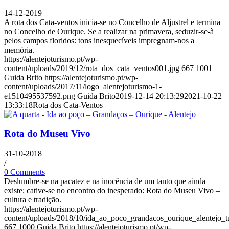
14-12-2019
A rota dos Cata-ventos inicia-se no Concelho de Aljustrel e termina
no Concelho de Ourique. Se a realizar na primavera, seduzir-se-à
pelos campos floridos: tons inesquecíveis impregnam-nos a
memória.
https://alentejoturismo.pt/wp-
content/uploads/2019/12/rota_dos_cata_ventos001.jpg
667
1001
Guida Brito
https://alentejoturismo.pt/wp-
content/uploads/2017/11/logo_alentejoturismo-1-
e1510495537592.png
Guida Brito
2019-12-14 20:13:29
2021-10-22
13:33:18
Rota dos Cata-Ventos
Rota do Museu Vivo
31-10-2018
/
0 Comments
Deslumbre-se na pacatez e na inocência de um tanto que ainda
existe; cative-se no encontro do inesperado: Rota do Museu Vivo –
cultura e tradição.
https://alentejoturismo.pt/wp-
content/uploads/2018/10/ida_ao_poco_grandacos_ourique_alentejo_t
667
1000
Guida Brito
https://alentejoturismo.pt/wp-