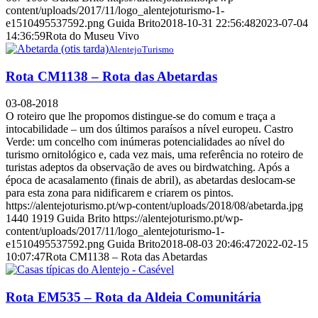
content/uploads/2017/11/logo_alentejoturismo-1-
e1510495537592.png
Guida Brito
2018-10-31 22:56:48
2023-07-04
14:36:59
Rota do Museu Vivo
AlentejoTurismo
Rota CM1138 – Rota das Abetardas
03-08-2018
O roteiro que lhe propomos distingue-se do comum e traça a
intocabilidade – um dos últimos paraísos a nível europeu. Castro
Verde: um concelho com inúmeras potencialidades ao nível do
turismo ornitológico e, cada vez mais, uma referência no roteiro de
turistas adeptos da observação de aves ou birdwatching. Após a
época de acasalamento (finais de abril), as abetardas deslocam-se
para esta zona para nidificarem e criarem os pintos.
https://alentejoturismo.pt/wp-content/uploads/2018/08/abetarda.jpg
1440
1919
Guida Brito
https://alentejoturismo.pt/wp-
content/uploads/2017/11/logo_alentejoturismo-1-
e1510495537592.png
Guida Brito
2018-08-03 20:46:47
2022-02-15
10:07:47
Rota CM1138 – Rota das Abetardas
Rota EM535 – Rota da Aldeia Comunitária