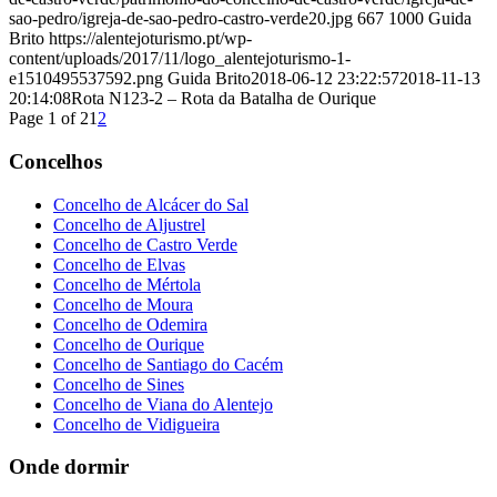
sao-pedro/igreja-de-sao-pedro-castro-verde20.jpg
667
1000
Guida
Brito
https://alentejoturismo.pt/wp-
content/uploads/2017/11/logo_alentejoturismo-1-
e1510495537592.png
Guida Brito
2018-06-12 23:22:57
2018-11-13
20:14:08
Rota N123-2 – Rota da Batalha de Ourique
Page 1 of 2
1
2
Concelhos
Concelho de Alcácer do Sal
Concelho de Aljustrel
Concelho de Castro Verde
Concelho de Elvas
Concelho de Mértola
Concelho de Moura
Concelho de Odemira
Concelho de Ourique
Concelho de Santiago do Cacém
Concelho de Sines
Concelho de Viana do Alentejo
Concelho de Vidigueira
Onde dormir