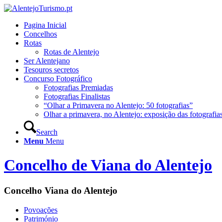
Pagina Inicial
Concelhos
Rotas
Rotas de Alentejo
Ser Alentejano
Tesouros secretos
Concurso Fotográfico
Fotografias Premiadas
Fotografias Finalistas
“Olhar a Primavera no Alentejo: 50 fotografias”
Olhar a primavera, no Alentejo: exposição das fotografia
Search
Menu
Menu
Concelho de Viana do Alentejo
Concelho Viana do Alentejo
Povoações
Património