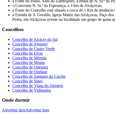
a Fonte do Passo, Anta do Zambujeiro, Ermida de N. Sr.ª da P
o Convento N. Sr.ª da Esperança, a 3 km de Alcáçovas;
a Fonte do Concelho está situada a cerca de 1 Km de distância
a Ermida de S. Geraldo, Igreja Matriz das Alcáçovas, Paço do
Pedra, em Alcáçovas (existe na localidade um grupo de guias que
Concelhos
Concelho de Alcácer do Sal
Concelho de Aljustrel
Concelho de Castro Verde
Concelho de Elvas
Concelho de Mértola
Concelho de Moura
Concelho de Odemira
Concelho de Ourique
Concelho de Santiago do Cacém
Concelho de Sines
Concelho de Viana do Alentejo
Concelho de Vidigueira
Onde dormir
Advertise here
Advertise here