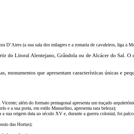
 D’Aires (a sua sala dos milagres e a romaria de cavaleiros, liga a Moi
artir do Litoral Alentejano, Grândola ou de Alcácer do Sal. O
as, monumentos que apresentam características únicas e peque
S. Vicente; além do formato pentagonal apresenta um traçado arquitet
telo e a sua porta, em estilo Manuelino, apresenta rara beleza);
 a sua origem data ao século XV e, durante a guerra colonial, foi pal
ossio das Hortas);