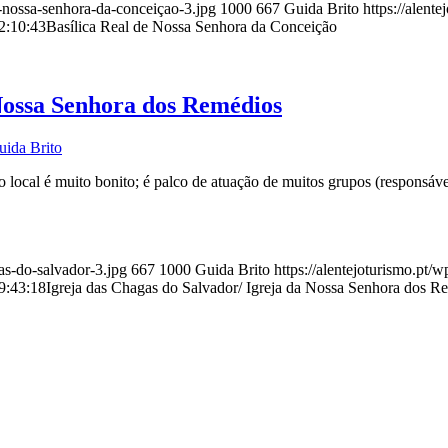
e-nossa-senhora-da-conceiçao-3.jpg
1000
667
Guida Brito
https://alent
2:10:43
Basílica Real de Nossa Senhora da Conceição
 Nossa Senhora dos Remédios
uida Brito
; o local é muito bonito; é palco de atuação de muitos grupos (responsáv
as-do-salvador-3.jpg
667
1000
Guida Brito
https://alentejoturismo.pt/
9:43:18
Igreja das Chagas do Salvador/ Igreja da Nossa Senhora dos R