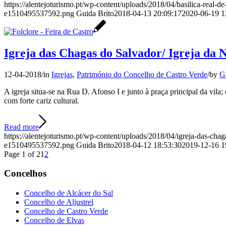
https://alentejoturismo.pt/wp-content/uploads/2018/04/basilica-real-d
e1510495537592.png
Guida Brito
2018-04-13 20:09:17
2020-06-19 1
Igreja das Chagas do Salvador/ Igreja da
12-04-2018
/
in
Igrejas
,
Património do Concelho de Castro Verde
/
by
G
A igreja situa-se na Rua D. Afonso I e junto à praça principal da vila
com forte cariz cultural.
Read more
https://alentejoturismo.pt/wp-content/uploads/2018/04/igreja-das-chag
e1510495537592.png
Guida Brito
2018-04-12 18:53:30
2019-12-16 1
Page 1 of 2
1
2
Concelhos
Concelho de Alcácer do Sal
Concelho de Aljustrel
Concelho de Castro Verde
Concelho de Elvas