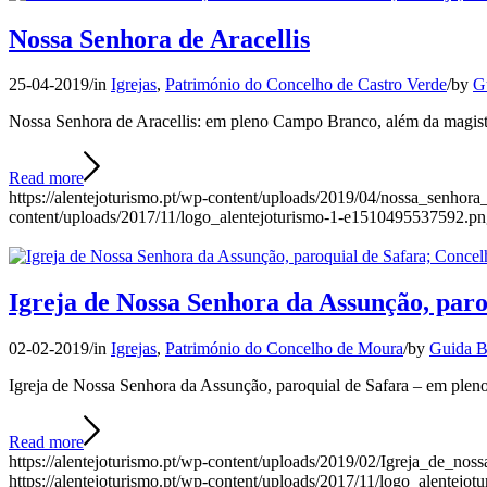
Nossa Senhora de Aracellis
25-04-2019
/
in
Igrejas
,
Património do Concelho de Castro Verde
/
by
G
Nossa Senhora de Aracellis: em pleno Campo Branco, além da magistra
Read more
https://alentejoturismo.pt/wp-content/uploads/2019/04/nossa_senhor
content/uploads/2017/11/logo_alentejoturismo-1-e1510495537592.p
Igreja de Nossa Senhora da Assunção, paro
02-02-2019
/
in
Igrejas
,
Património do Concelho de Moura
/
by
Guida B
Igreja de Nossa Senhora da Assunção, paroquial de Safara – em pleno 
Read more
https://alentejoturismo.pt/wp-content/uploads/2019/02/Igreja_de_
https://alentejoturismo.pt/wp-content/uploads/2017/11/logo_alentej