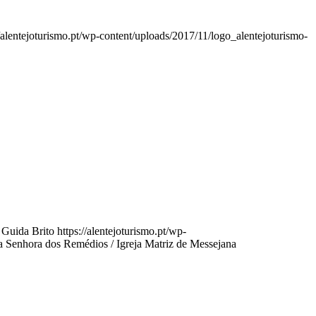
//alentejoturismo.pt/wp-content/uploads/2017/11/logo_alentejoturismo-
Guida Brito
https://alentejoturismo.pt/wp-
a Senhora dos Remédios / Igreja Matriz de Messejana