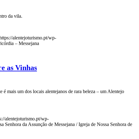
tro da vila.
https://alentejoturismo.pt/wp-
ricórdia – Messejana
e as Vinhas
e é mais um dos locais alentejanos de rara beleza – um Alentejo
s://alentejoturismo.pt/wp-
a Senhora da Assunção de Messejana / Igreja de Nossa Senhora de