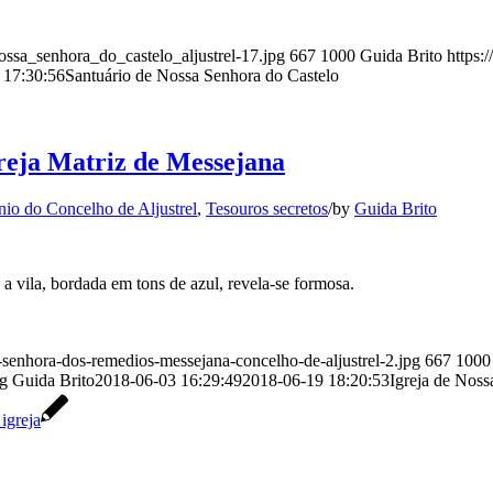
nossa_senhora_do_castelo_aljustrel-17.jpg
667
1000
Guida Brito
https:
 17:30:56
Santuário de Nossa Senhora do Castelo
greja Matriz de Messejana
nio do Concelho de Aljustrel
,
Tesouros secretos
/
by
Guida Brito
a vila, bordada em tons de azul, revela-se formosa.
a-senhora-dos-remedios-messejana-concelho-de-aljustrel-2.jpg
667
1000
ng
Guida Brito
2018-06-03 16:29:49
2018-06-19 18:20:53
Igreja de Noss