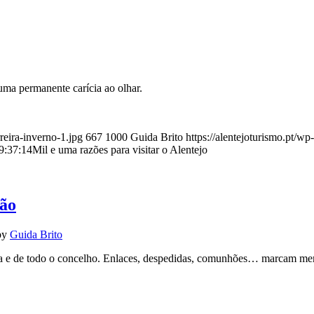
uma permanente carícia ao olhar.
reira-inverno-1.jpg
667
1000
Guida Brito
https://alentejoturismo.pt/w
9:37:14
Mil e uma razões para visitar o Alentejo
ção
by
Guida Brito
ila e de todo o concelho. Enlaces, despedidas, comunhões… marcam mem