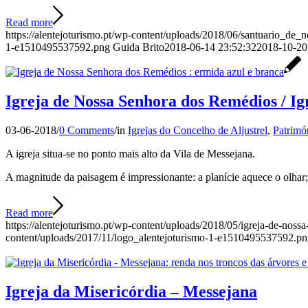
Read more
https://alentejoturismo.pt/wp-content/uploads/2018/06/santuario_de_
1-e1510495537592.png
Guida Brito
2018-06-14 23:52:32
2018-10-20
Igreja de Nossa Senhora dos Remédios / I
03-06-2018
/
0 Comments
/
in
Igrejas do Concelho de Aljustrel
,
Patrimó
A igreja situa-se no ponto mais alto da Vila de Messejana.
A magnitude da paisagem é impressionante: a planície aquece o olhar; 
Read more
https://alentejoturismo.pt/wp-content/uploads/2018/05/igreja-de-noss
content/uploads/2017/11/logo_alentejoturismo-1-e1510495537592.p
Igreja da Misericórdia – Messejana