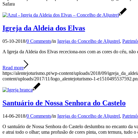
Safara
Igreja da Aldeia dos Elvas
05-10-2018
/
0 Comments
/
in
Igrejas do Concelho de Aljustrel
,
Patrimó
A Igreja da Aldeia dos Elvas receciona-nos com as cores do céu, não de
Read more
https://alentejoturismo.pt/wp-content/uploads/2018/09/igreja_da_ald
content/uploads/2017/11/logo_alentejoturismo-1-e1510495537592.p
Santuário de Nossa Senhora do Castelo
14-06-2018
/
0 Comments
/
in
Igrejas do Concelho de Aljustrel
,
Patrimó
O santuário de Nossa Senhora do Castelo deslumbra no encanto da vas
e atrai todo o olhar; uma profusão de cores pinta, com ternura, tudo o 