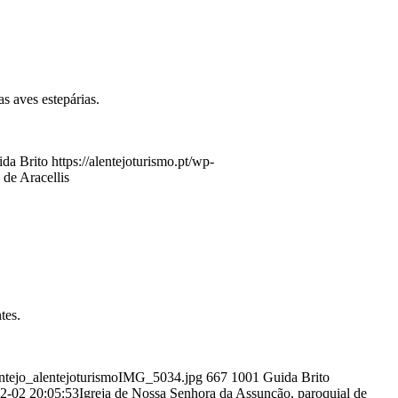
s aves estepárias.
da Brito
https://alentejoturismo.pt/wp-
de Aracellis
tes.
entejo_alentejoturismoIMG_5034.jpg
667
1001
Guida Brito
2-02 20:05:53
Igreja de Nossa Senhora da Assunção, paroquial de