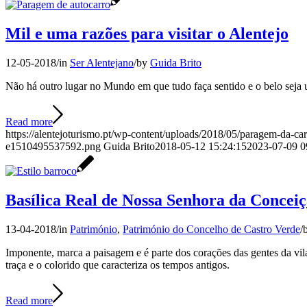
Mil e uma razões para visitar o Alentejo
12-05-2018
/
in
Ser Alentejano
/
by
Guida Brito
Não há outro lugar no Mundo em que tudo faça sentido e o belo seja 
Read more
https://alentejoturismo.pt/wp-content/uploads/2018/05/paragem-da-car
e1510495537592.png
Guida Brito
2018-05-12 15:24:15
2023-07-09 0
Basílica Real de Nossa Senhora da Concei
13-04-2018
/
in
Património
,
Património do Concelho de Castro Verde
/
Imponente, marca a paisagem e é parte dos corações das gentes da v
traça e o colorido que caracteriza os tempos antigos.
Read more