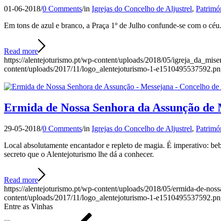
01-06-2018
/
0 Comments
/
in
Igrejas do Concelho de Aljustrel
,
Patrimó
Em tons de azul e branco, a Praça 1º de Julho confunde-se com o céu.
Read more
https://alentejoturismo.pt/wp-content/uploads/2018/05/igreja_da_mis
content/uploads/2017/11/logo_alentejoturismo-1-e1510495537592.p
Ermida de Nossa Senhora da Assunção de M
29-05-2018
/
0 Comments
/
in
Igrejas do Concelho de Aljustrel
,
Patrimó
Local absolutamente encantador e repleto de magia. É imperativo: bebe
secreto que o Alentejoturismo lhe dá a conhecer.
Read more
https://alentejoturismo.pt/wp-content/uploads/2018/05/ermida-de-nos
content/uploads/2017/11/logo_alentejoturismo-1-e1510495537592.p
Entre as Vinhas