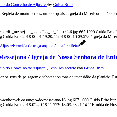
nio do Concelho de Aljustrel
/
by
Guida Brito
 Repleta de monumentos, um dos quais a igreja da Misericórdia, é o cen
ericordia_messejana_concelho_de_aljustrel-6.jpg
667
1000
Guida Brito
ng
Guida Brito
2018-06-01 19:20:55
2018-06-16 09:57:04
Igreja da Mise
essejana / Igreja de Nossa Senhora de Entr
nio do Concelho de Aljustrel
,
Tesouros secretos
/
by
Guida Brito
r os sons da paisagem e saborear os tons da imensidão da planície. Est
sa-senhora-da-assunçao-de-messejana-16.jpg
667
1000
Guida Brito
http
ng
Guida Brito
2018-05-29 18:11:57
2018-09-23 21:14:11
Ermida de Noss