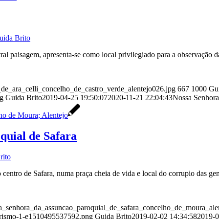
uida Brito
l paisagem, apresenta-se como local privilegiado para a observação da
a_de_ara_celli_concelho_de_castro_verde_alentejo026.jpg
667
1000
Gui
ng
Guida Brito
2019-04-25 19:50:07
2020-11-21 22:04:43
Nossa Senhora 
quial de Safara
rito
centro de Safara, numa praça cheia de vida e local do corrupio das gen
nossa_senhora_da_assuncao_paroquial_de_safara_concelho_de_moura_al
oturismo-1-e1510495537592.png
Guida Brito
2019-02-02 14:34:58
2019-0