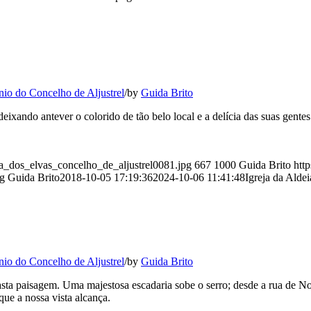
nio do Concelho de Aljustrel
/
by
Guida Brito
ixando antever o colorido de tão belo local e a delícia das suas gentes
eia_dos_elvas_concelho_de_aljustrel0081.jpg
667
1000
Guida Brito
http
ng
Guida Brito
2018-10-05 17:19:36
2024-10-06 11:41:48
Igreja da Alde
nio do Concelho de Aljustrel
/
by
Guida Brito
ta paisagem. Uma majestosa escadaria sobe o serro; desde a rua de Nos
que a nossa vista alcança.