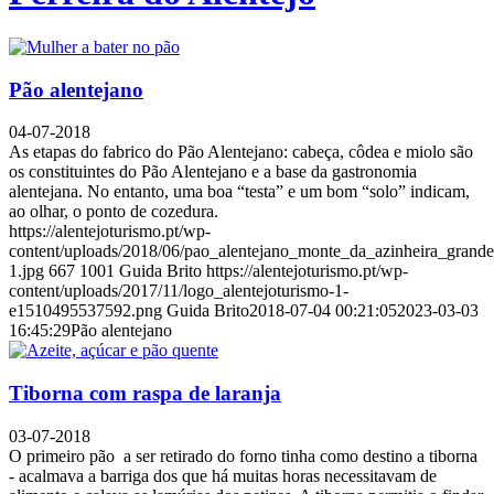
Pão alentejano
04-07-2018
As etapas do fabrico do Pão Alentejano: cabeça, côdea e miolo são
os constituintes do Pão Alentejano e a base da gastronomia
alentejana. No entanto, uma boa “testa” e um bom “solo” indicam,
ao olhar, o ponto de cozedura.
https://alentejoturismo.pt/wp-
content/uploads/2018/06/pao_alentejano_monte_da_azinheira_grande
1.jpg
667
1001
Guida Brito
https://alentejoturismo.pt/wp-
content/uploads/2017/11/logo_alentejoturismo-1-
e1510495537592.png
Guida Brito
2018-07-04 00:21:05
2023-03-03
16:45:29
Pão alentejano
Tiborna com raspa de laranja
03-07-2018
O primeiro pão a ser retirado do forno tinha como destino a tiborna
- acalmava a barriga dos que há muitas horas necessitavam de