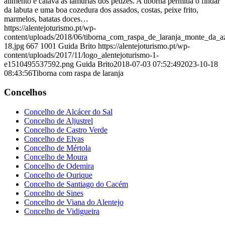
alimento e calava as lamúrias dos petizes. A tiborna permitia o findar
da labuta e uma boa cozedura dos assados, costas, peixe frito,
marmelos, batatas doces…
https://alentejoturismo.pt/wp-
content/uploads/2018/06/tiborna_com_raspa_de_laranja_monte_da_az
18.jpg
667
1001
Guida Brito
https://alentejoturismo.pt/wp-
content/uploads/2017/11/logo_alentejoturismo-1-
e1510495537592.png
Guida Brito
2018-07-03 07:52:49
2023-10-18
08:43:56
Tiborna com raspa de laranja
Concelhos
Concelho de Alcácer do Sal
Concelho de Aljustrel
Concelho de Castro Verde
Concelho de Elvas
Concelho de Mértola
Concelho de Moura
Concelho de Odemira
Concelho de Ourique
Concelho de Santiago do Cacém
Concelho de Sines
Concelho de Viana do Alentejo
Concelho de Vidigueira