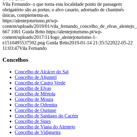
Vila Fernando- o que torna esta localidade ponto de passagem
obrigatório são as portas; o alvo casario, adornado de chaminés
únicas, complementa-as.
https://alentejoturismo.pt/wp-
content/uploads/2019/01/vila_fernando_concelho_de_elvas_alentejo
667
1001
Guida Brito
https://alentejoturismo.pt/wp-
content/uploads/2017/11/logo_alentejoturismo-1-
e1510495537592.png
Guida Brito
2019-01-14 21:35:52
2022-05-22
11:03:47
Vila Fernando
Concelhos
Concelho de Alcácer do Sal
Concelho de Aljustrel
Concelho de Castro Verde
Concelho de Elvas
Concelho de Mértola
Concelho de Moura
Concelho de Odemira
Concelho de Ourique
Concelho de Santiago do Cacém
Concelho de Sines
Concelho de Viana do Alentejo
Concelho de Vidigueira