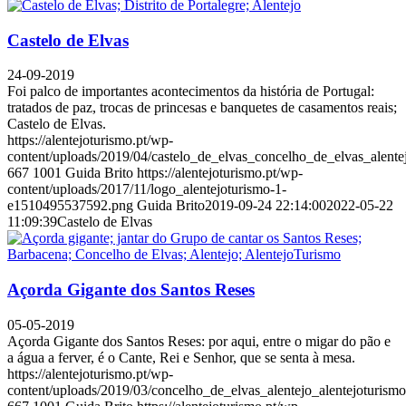
Castelo de Elvas
24-09-2019
Foi palco de importantes acontecimentos da história de Portugal:
tratados de paz, trocas de princesas e banquetes de casamentos reais;
Castelo de Elvas.
https://alentejoturismo.pt/wp-
content/uploads/2019/04/castelo_de_elvas_concelho_de_elvas_alente
667
1001
Guida Brito
https://alentejoturismo.pt/wp-
content/uploads/2017/11/logo_alentejoturismo-1-
e1510495537592.png
Guida Brito
2019-09-24 22:14:00
2022-05-22
11:09:39
Castelo de Elvas
Açorda Gigante dos Santos Reses
05-05-2019
Açorda Gigante dos Santos Reses: por aqui, entre o migar do pão e
a água a ferver, é o Cante, Rei e Senhor, que se senta à mesa.
https://alentejoturismo.pt/wp-
content/uploads/2019/03/concelho_de_elvas_alentejo_alentejoturism