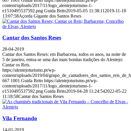
667
1001
Guida Brito
https://alentejoturismo.pt/wp-
content/uploads/2017/11/logo_alentejoturismo-1-
e1510495537592.png
Guida Brito
2019-05-05 11:38:11
2019-11-18
13:07:58
Açorda Gigante dos Santos Reses
Cantar dos Santos Reses
28-04-2019
Cantar dos Santos Reses: em Barbacena, todos os anos, na noite de
5 de janeiro, entoa-se uma das mais bonitas tradições do Alentejo:
Cantar os Reis.
https://alentejoturismo.pt/wp-
content/uploads/2019/04/grupo_de_cantadores_dos_santos_reis_de_b
667
1001
Guida Brito
https://alentejoturismo.pt/wp-
content/uploads/2017/11/logo_alentejoturismo-1-
e1510495537592.png
Guida Brito
2019-04-28 11:24:54
2022-05-22
11:18:58
Cantar dos Santos Reses
Vila Fernando
14-01-2019