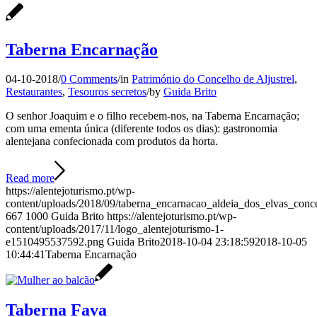
Taberna Encarnação
04-10-2018
/
0 Comments
/
in
Património do Concelho de Aljustrel
,
Restaurantes
,
Tesouros secretos
/
by
Guida Brito
O senhor Joaquim e o filho recebem-nos, na Taberna Encarnação;
com uma ementa única (diferente todos os dias): gastronomia
alentejana confecionada com produtos da horta.
Read more
https://alentejoturismo.pt/wp-
content/uploads/2018/09/taberna_encarnacao_aldeia_dos_elvas_conce
667
1000
Guida Brito
https://alentejoturismo.pt/wp-
content/uploads/2017/11/logo_alentejoturismo-1-
e1510495537592.png
Guida Brito
2018-10-04 23:18:59
2018-10-05
10:44:41
Taberna Encarnação
Taberna Fava