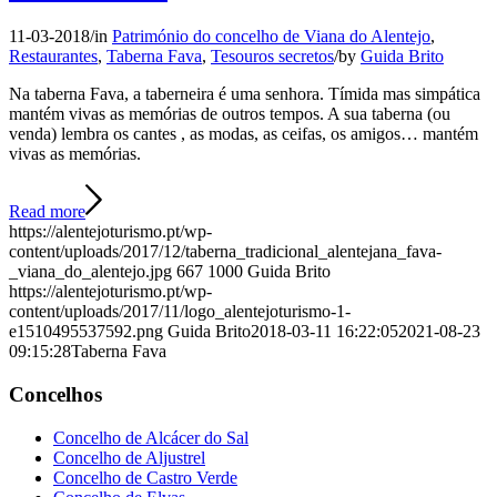
11-03-2018
/
in
Património do concelho de Viana do Alentejo
,
Restaurantes
,
Taberna Fava
,
Tesouros secretos
/
by
Guida Brito
Na taberna Fava, a taberneira é uma senhora. Tímida mas simpática
mantém vivas as memórias de outros tempos. A sua taberna (ou
venda) lembra os cantes , as modas, as ceifas, os amigos… mantém
vivas as memórias.
Read more
https://alentejoturismo.pt/wp-
content/uploads/2017/12/taberna_tradicional_alentejana_fava-
_viana_do_alentejo.jpg
667
1000
Guida Brito
https://alentejoturismo.pt/wp-
content/uploads/2017/11/logo_alentejoturismo-1-
e1510495537592.png
Guida Brito
2018-03-11 16:22:05
2021-08-23
09:15:28
Taberna Fava
Concelhos
Concelho de Alcácer do Sal
Concelho de Aljustrel
Concelho de Castro Verde