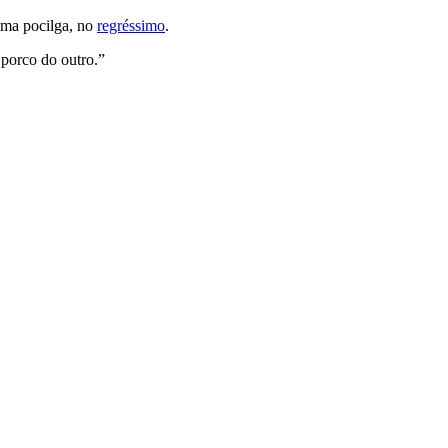
sma pocilga, no
regréssimo
.
 porco do outro.”