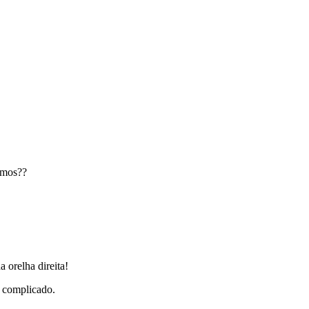
emos??
 orelha direita!
 complicado.