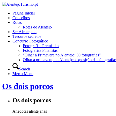
Pagina Inicial
Concelhos
Rotas
Rotas de Alentejo
Ser Alentejano
Tesouros secretos
Concurso Fotográfico
Fotografias Premiadas
Fotografias Finalistas
“Olhar a Primavera no Alentejo: 50 fotografias”
Olhar a primavera, no Alentejo: exposição das fotografia
Search
Menu
Menu
Os dois porcos
Os dois porcos
Anedotas alentejanas