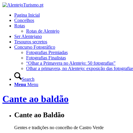
Pagina Inicial
Concelhos
Rotas
Rotas de Alentejo
Ser Alentejano
Tesouros secretos
Concurso Fotográfico
Fotografias Premiadas
Fotografias Finalistas
“Olhar a Primavera no Alentejo: 50 fotografias”
Olhar a primavera, no Alentejo: exposição das fotografia
Search
Menu
Menu
Cante ao baldão
Cante ao Baldão
Gentes e tradições no concelho de Castro Verde