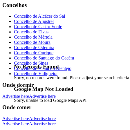
Concelhos
Concelho de Alcácer do Sal
Concelho de Aljustrel
Concelho de Castro Verde
Concelho de Elvas
Concelho de Mértola
Concelho de Moura
Concelho de Odemira
Concelho de Ourique
Concelho de Santiago do Cacém
Concelho de Sines
No Records Found
Concelho de Viana do Alentejo
Concelho de Vidigueira
Sorry, no records were found. Please adjust your search criteria
Onde dormir
Google Map Not Loaded
Advertise here
Advertise here
Sorry, unable to load Google Maps API.
Onde comer
Advertise here
Advertise here
Advertise here
Advertise here