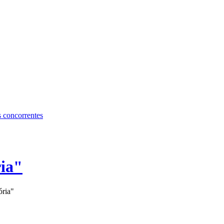
s concorrentes
ria"
ória"