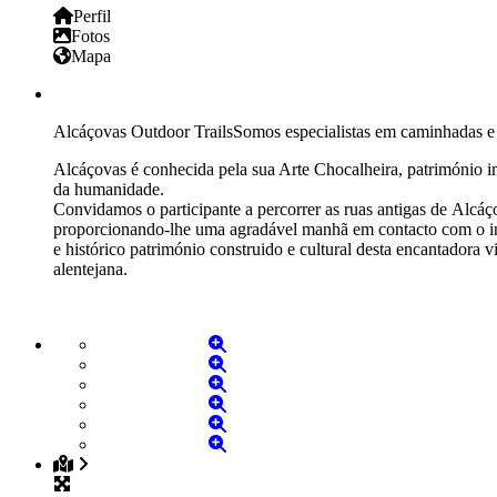
Perfil
Fotos
Mapa
Alcáçovas Outdoor TrailsSomos especialistas em caminhadas e
Alcáçovas
é conhecida pela sua Arte Chocalheira, património i
da humanidade.
Convidamos o participante a percorrer as ruas antigas de
Alcáç
proporcionando-lhe uma agradável manhã em contacto com o in
e histórico património construido e cultural desta encantadora vi
alentejana.