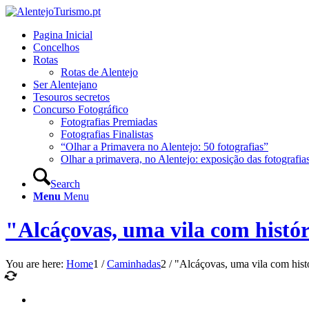
Pagina Inicial
Concelhos
Rotas
Rotas de Alentejo
Ser Alentejano
Tesouros secretos
Concurso Fotográfico
Fotografias Premiadas
Fotografias Finalistas
“Olhar a Primavera no Alentejo: 50 fotografias”
Olhar a primavera, no Alentejo: exposição das fotografia
Search
Menu
Menu
"Alcáçovas, uma vila com histó
You are here:
Home
1
/
Caminhadas
2
/
"Alcáçovas, uma vila com hist