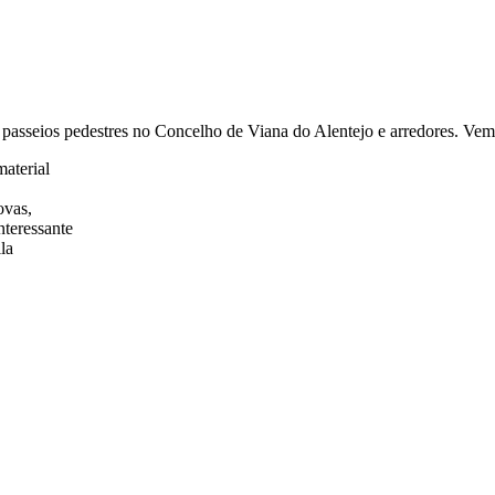
 passeios pedestres no Concelho de Viana do Alentejo e arredores. V
material
ovas
,
teressante
la