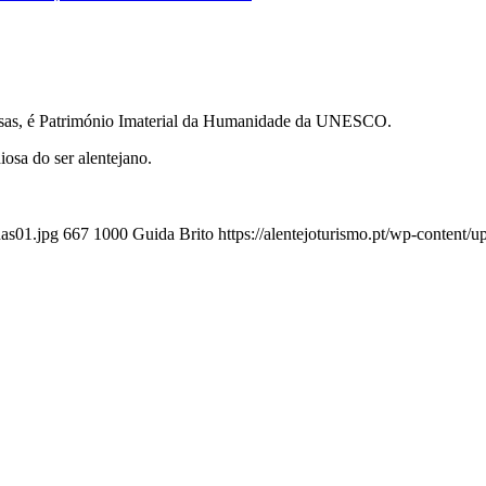
esas, é Património Imaterial da Humanidade da UNESCO.
osa do ser alentejano.
nas01.jpg
667
1000
Guida Brito
https://alentejoturismo.pt/wp-content