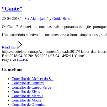
“Cante”
20-04-2018
/
in
Ser Alentejano
/
by
Guida Brito
O “Cante” Alentejano, uma das mais importantes tradições portugu
Um património coletivo que nos transporta à forma simples mas grandi
Read more
https://alentejoturismo.pt/wp-content/uploads/2017/11/rota_das_taber
Brito
2018-04-20 20:18:23
2021-03-04 14:52:11
“Cante”
Page 6 of 6
«
‹
4
5
6
Concelhos
Concelho de Alcácer do Sal
Concelho de Aljustrel
Concelho de Castro Verde
Concelho de Elvas
Concelho de Mértola
Concelho de Moura
Concelho de Odemira