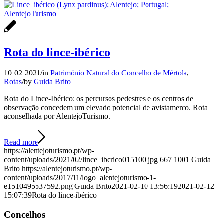
Rota do lince-ibérico
10-02-2021
/
in
Património Natural do Concelho de Mértola
,
Rotas
/
by
Guida Brito
Rota do Lince-Ibérico: os percursos pedestres e os centros de
observação concedem um elevado potencial de avistamento. Rota
aconselhada por AlentejoTurismo.
Read more
https://alentejoturismo.pt/wp-
content/uploads/2021/02/lince_iberico015100.jpg
667
1001
Guida
Brito
https://alentejoturismo.pt/wp-
content/uploads/2017/11/logo_alentejoturismo-1-
e1510495537592.png
Guida Brito
2021-02-10 13:56:19
2021-02-12
15:07:39
Rota do lince-ibérico
Concelhos