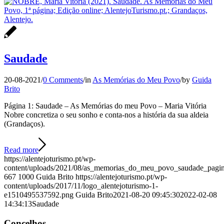
Saudade
20-08-2021
/
0 Comments
/
in
As Memórias do Meu Povo
/
by
Guida
Brito
Página 1: Saudade – As Memórias do meu Povo – Maria Vitória
Nobre concretiza o seu sonho e conta-nos a história da sua aldeia
(Grandaços).
Read more
https://alentejoturismo.pt/wp-
content/uploads/2021/08/as_memorias_do_meu_povo_saudade_pagi
667
1000
Guida Brito
https://alentejoturismo.pt/wp-
content/uploads/2017/11/logo_alentejoturismo-1-
e1510495537592.png
Guida Brito
2021-08-20 09:45:30
2022-02-08
14:34:13
Saudade
Concelhos