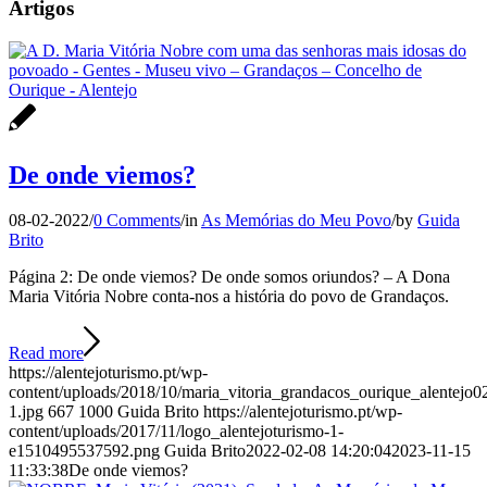
Artigos
De onde viemos?
08-02-2022
/
0 Comments
/
in
As Memórias do Meu Povo
/
by
Guida
Brito
Página 2: De onde viemos? De onde somos oriundos? – A Dona
Maria Vitória Nobre conta-nos a história do povo de Grandaços.
Read more
https://alentejoturismo.pt/wp-
content/uploads/2018/10/maria_vitoria_grandacos_ourique_alentejo0
1.jpg
667
1000
Guida Brito
https://alentejoturismo.pt/wp-
content/uploads/2017/11/logo_alentejoturismo-1-
e1510495537592.png
Guida Brito
2022-02-08 14:20:04
2023-11-15
11:33:38
De onde viemos?