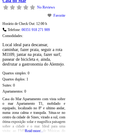
Casa do Mar
No Reviews
Favorite
Horário de Check Out:
12:00 h
Telefone:
00351 918 271 909
Comodidades:
Local ideal para descansar,
caminhar, fazer praia, seguir a rota
M1109, jantar na praia, fazer surf;
passear de bicicleta e, ainda,
desfrutar a gastronomia do Alentejo.
Quartos simples:
0
Quartos duplos:
1
Suites:
0
Apartamentos:
0
Casa do Mar Apartamento com vista sobre
o mar Apartamento T1, mobilado e
equipado, localizado no 8º e ultimo andar,
numa zona calma e tranquila. Situa-se no
centro da cidade de Sines; virado a sul, com
ótima exposição solar e magnífica paisagem
sobre a cidade e o mar. Ideal para uma
visita: ao FMM (Festival de Músicas do
Read more...
Mundo); ao