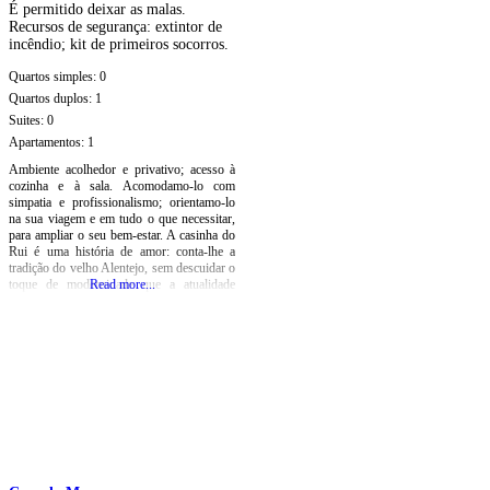
É permitido deixar as malas.
Recursos de segurança: extintor de
incêndio; kit de primeiros socorros.
Quartos simples:
0
Quartos duplos:
1
Suites:
0
Apartamentos:
1
Ambiente acolhedor e p rivativo; acesso à
cozinha e à sala. Aco modamo-lo com
simpatia e profissionalismo; orientamo-lo
na sua viagem e em tudo o que necessitar,
para ampliar o seu bem-estar. A casinha do
Rui é uma história de amor: conta-lhe a
tradição do velho Alentejo, sem descuidar o
toque de modernidade que a atualidade
Read more...
requer. Situa-se numa zona calma e