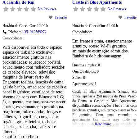
A casinha do Rui
Castle in Blue Apartments
No Reviews
No Reviews
Favorite
Favorite
Horário de Check Out:
12:00 h
Horário de Check Out:
12:00 h
Telefone:
+351912569272
Comodidades:
Comodidades:
Em frente à praia, estacionamento
gratuito, acesso Wi-Fi gratuito,
Wifi disponível em todo o espaço;
animais de estimação admitidos,
espaço de trabalho exclusivo;
Banheira de hidromassagem .
estacionamento gratuito nas
proximidades; aquecedor portátil,
Quartos simples:
0
aquecimento com radiador; secador
Quartos duplos:
0
de cabelo; elevador; televisão;
máquina de lavar; ferro de
Suites:
0
Engomar; toalhas, lençóis de cama,
Apartamentos:
1
gel de banho, amaciador de cabelo e
Castle in Blue Apartments Situado em
papel higiénico; ventilador de teto;
Sines, apenas a 250 metros da Praia Vasco
sistema de som com Bluetooth LG;
da Gama, o Castle in Blue Apartments
água quente; cortinas para escurecer
disponibiliza acomodações à beira-mar com
quarto; estacionamento gratuito na
bicicletas gratuitas, um terraço e acesso Wi-
rua; forno; micro-ondas; louças e
Fi gratuito. Com uma varanda, o
talheres; frigorífico; congelador;
apartamento fica numa área onde os
fogão a gás, cafeteira, tachos e
hóspedes podem participar em actividades
Read more...
panelas, azeite, chá, café, sal e
como caminhadas e mergulho. O
pimenta.
apartamento possui 2 quartos, uma
O anfitrião recebe-o
televisão