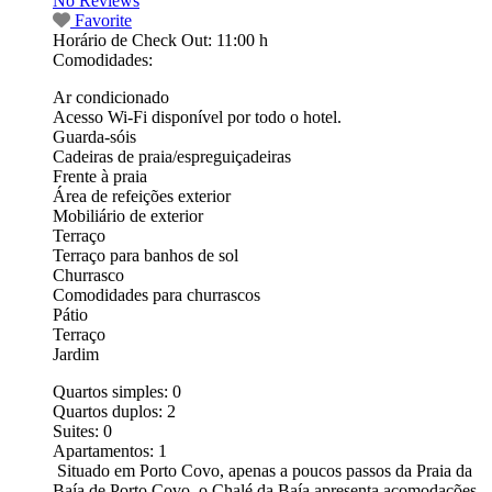
No Reviews
Favorite
Horário de Check Out:
11:00 h
Comodidades:
Ar condicionado
Acesso Wi-Fi disponível por todo o hotel.
Guarda-sóis
Cadeiras de praia/espreguiçadeiras
Frente à praia
Área de refeições exterior
Mobiliário de exterior
Terraço
Terraço para banhos de sol
Churrasco
Comodidades para churrascos
Pátio
Terraço
Jardim
Quartos simples:
0
Quartos duplos:
2
Suites:
0
Apartamentos:
1
Situado em Porto Covo, apenas a poucos passos da Praia da
Baía de Porto Covo, o Chalé da Baía apresenta acomodações