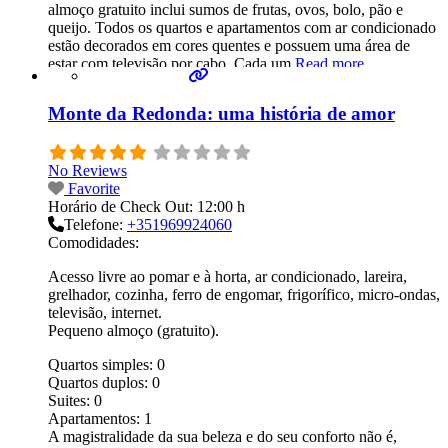
almoço gratuito inclui sumos de frutas, ovos, bolo, pão e
queijo. Todos os quartos e apartamentos com ar condicionado
estão decorados em cores quentes e possuem uma área de
estar com televisão por cabo. Cada um
Read more...
Monte da Redonda: uma história de amor
No Reviews
Favorite
Horário de Check Out:
12:00 h
Telefone:
+351969924060
Comodidades:
Acesso livre ao pomar e à horta, ar condicionado, lareira,
grelhador, cozinha, ferro de engomar, frigorífico, micro-ondas,
televisão, internet.
Pequeno almoço (gratuito).
Quartos simples:
0
Quartos duplos:
0
Suites:
0
Apartamentos:
1
A magistralidade da sua beleza e do seu conforto não é,