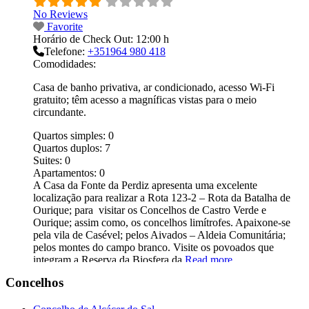
No Reviews
Favorite
Horário de Check Out:
12:00 h
Telefone:
+351964 980 418
Comodidades:
Casa de banho privativa, ar condicionado, acesso Wi-Fi
gratuito; têm acesso a magníficas vistas para o meio
circundante.
Quartos simples:
0
Quartos duplos:
7
Suites:
0
Apartamentos:
0
A Casa da Fonte da Perdiz apresenta uma excelente
localização para realizar a Rota 123-2 – Rota da Batalha de
Ourique; para visitar os Concelhos de Castro Verde e
Ourique; assim como, os concelhos limítrofes. Apaixone-se
pela vila de Casével; pelos Aivados – Aldeia Comunitária;
pelos montes do campo branco. Visite os povoados que
integram a Reserva da Biosfera da
Read more...
Concelhos