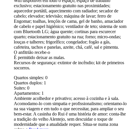
Wifi disponível em todo o espaço; espaço de trabalho
exclusivo; estacionamento gratuito nas proximidades;
aquecedor portátil, aquecimento com radiador; secador de
cabelo; elevador; televisão; máquina de lavar; ferro de
Engomar; toalhas, lençóis de cama, gel de banho, amaciador
de cabelo e papel higiénico; ventilador de teto; sistema de som
com Bluetooth LG; água quente; cortinas para escurecer
quarto; estacionamento gratuito na rua; forno; micro-ondas;
louças e talheres; frigorífico; congelador; fogão a gás,
cafeteira, tachos e panelas, azeite, chá, café, sal e pimenta.
O anfitrião recebe-o
É permitido deixar as malas.
Recursos de segurança: extintor de incêndio; kit de primeiros
socorros.
Quartos simples:
0
Quartos duplos:
1
Suites:
0
Apartamentos:
1
Ambiente acolhedor e p rivativo; acesso à cozinha e à sala.
Aco modamo-lo com simpatia e profissionalismo; orientamo-lo
na sua viagem e em tudo o que necessitar, para ampliar o seu
bem-estar. A casinha do Rui é uma história de amor: conta-lhe
a tradição do velho Alentejo, sem descuidar o toque de
modernidade que a atualidade requer. Situa-se numa zona