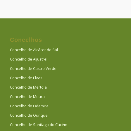
dos traços culturais mais
a frequentar este
genuínos da história da Feira
de Castro – o Cante ao
Desafio. A iniciativa tem o
apoio da Câmara Municipal
Concelhos
Concelho de Alcácer do Sal
Concelho de Aljustrel
Concelho de Castro Verde
Concelho de Elvas
Concelho de Mértola
Concelho de Moura
Concelho de Odemira
Concelho de Ourique
Concelho de Santiago do Cacém