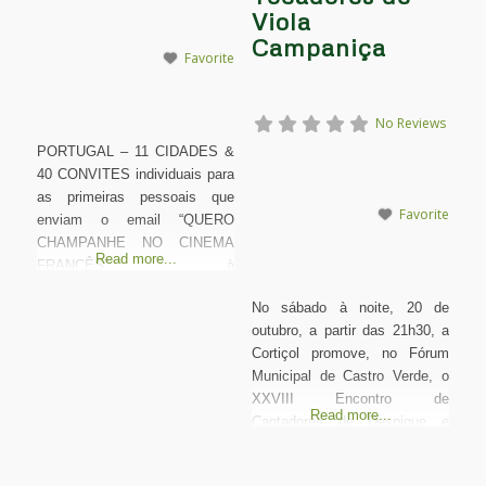
Viola
Campaniça
Favorite
No Reviews
PORTUGAL – 11 CIDADES &
40 CONVITES individuais para
as primeiras pessoais que
Favorite
enviam o email “QUERO
CHAMPANHE NO CINEMA
Read more...
FRANCÊS” à
champagne@champagnelandragin.com
No sábado à noite, 20 de
São convites numa das
outubro, a partir das 21h30, a
sessões da 19ª Festa do
Cortiçol promove, no Fórum
Cinema Francês cujo
Municipal de Castro Verde, o
Champagne Landragin &
XXVIII Encontro de
Barbier é este ano o
Read more...
Cantadores de Despique e
champanhe oficial. São mas
Baldão e Tocadores de Viola
de 30 000 pessoas em 11
Campaniça, dinamizando um
cidades portuguesas que estão