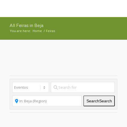
All Feiras in Beja
You are here:
Home
/
Feiras
Search
Search