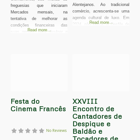
Alentejanos. Ao tradicional
freguesias que iniciaram
comércio, acrescenta-se uma
Mercados mensais, na
agenda cultural de luxo. Em
tentativa de melhorar as
Read more...
2024, não perca: o Desfile de
condições financeiras das
Read more...
Corais, e o Cante ao Despique
suas gentes, para divulgar e
e Baldão. “Instituída por Filipe
recuperar a cultura e as
II, em 1620, em resposta a
tradições locais, dando a
uma solicitação feita pelos
conhecer (também) o além
moradores do concelho que
Tejo. De facto, o
pretendiam obter com o
AlentejoTurismo visitou alguns
rendimento dos terrádegos
destes mercados e gostou
muito: são evidentes os laços
que unem os vendedores, a
amizade entre os vendedores
Festa do
XXVIII
Cinema Francês
Encontro de
Cantadores de
Despique e
Baldão e
No Reviews
Tocadores de