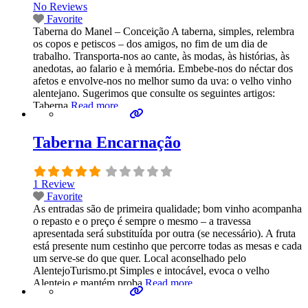
No Reviews
Favorite
Taberna do Manel – Conceição A taberna, simples, relembra
os copos e petiscos – dos amigos, no fim de um dia de
trabalho. Transporta-nos ao cante, às modas, às histórias, às
anedotas, ao falario e à memória. Embebe-nos do néctar dos
afetos e envolve-nos no melhor sumo da uva: o velho vinho
alentejano. Sugerimos que consulte os seguintes artigos:
Taberna
Read more...
Taberna Encarnação
1 Review
Favorite
As entradas são de primeira qualidade; bom vinho acompanha
o repasto e o preço é sempre o mesmo – a travessa
apresentada será substituída por outra (se necessário). A fruta
está presente num cestinho que percorre todas as mesas e cada
um serve-se do que quer. Local aconselhado pelo
AlentejoTurismo.pt Simples e intocável, evoca o velho
Alentejo e mantém proba
Read more...