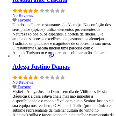
No Reviews
Favorite
Um dos melhores restaurantes do Alentejo. Na confeção dos
seus pratos (típicos), utiliza elementos provenientes da
Natureza (o poejo, os espargos, a hortelã da ribeira…) e
amplia de sabores a excelência da gastronomia alentejana.
Tradição, simplicidade e magnitude de sabores, na sua mesa.
O restaurante Cascata iniciou uma parceria com o
AlentejoTurismo.pt e proporciona, sob marcação, Jantar e
“Cante”,um evento
Read more...
Adega Justino Damas
No Reviews
Favorite
Visitei a Adega Justino Damas em dia de Vitifrades (Festas
Báquicas); a casa estava cheia mas não impediu a
disponibilidade e o modo afável com que o Senhor Justino e a
sua equipa nos recebem. O Vinho da Talha (produto único e
sublime representante da milenar cultura do vinho no
Alentejo) brilha e faz-se companhia da melhor gastronomia da