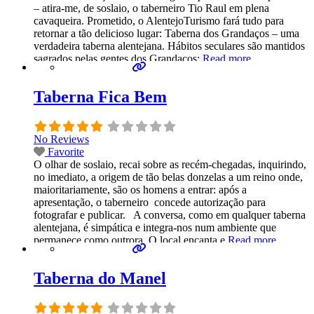
– atira-me, de soslaio, o taberneiro Tio Raul em plena
cavaqueira. Prometido, o AlentejoTurismo fará tudo para
retornar a tão delicioso lugar: Taberna dos Grandaços – uma
verdadeira taberna alentejana. Hábitos seculares são mantidos
sagrados pelas gentes dos Grandaços:
Read more...
Taberna Fica Bem
No Reviews
Favorite
O olhar de soslaio, recai sobre as recém-chegadas, inquirindo,
no imediato, a origem de tão belas donzelas a um reino onde,
maioritariamente, são os homens a entrar: após a
apresentação, o taberneiro concede autorização para
fotografar e publicar. A conversa, como em qualquer taberna
alentejana, é simpática e integra-nos num ambiente que
permanece como outrora. O local encanta e
Read more...
Taberna do Manel