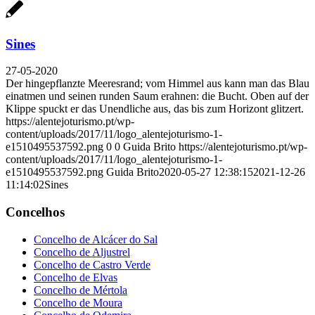
Sines
27-05-2020
Der hingepflanzte Meeresrand; vom Himmel aus kann man das Blau
einatmen und seinen runden Saum erahnen: die Bucht. Oben auf der
Klippe spuckt er das Unendliche aus, das bis zum Horizont glitzert.
https://alentejoturismo.pt/wp-
content/uploads/2017/11/logo_alentejoturismo-1-
e1510495537592.png
0
0
Guida Brito
https://alentejoturismo.pt/wp-
content/uploads/2017/11/logo_alentejoturismo-1-
e1510495537592.png
Guida Brito
2020-05-27 12:38:15
2021-12-26
11:14:02
Sines
Concelhos
Concelho de Alcácer do Sal
Concelho de Aljustrel
Concelho de Castro Verde
Concelho de Elvas
Concelho de Mértola
Concelho de Moura