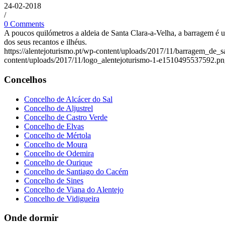
24-02-2018
/
0 Comments
A poucos quilómetros a aldeia de Santa Clara-a-Velha, a barragem é 
dos seus recantos e ilhéus.
https://alentejoturismo.pt/wp-content/uploads/2017/11/barragem_de
content/uploads/2017/11/logo_alentejoturismo-1-e1510495537592.p
Concelhos
Concelho de Alcácer do Sal
Concelho de Aljustrel
Concelho de Castro Verde
Concelho de Elvas
Concelho de Mértola
Concelho de Moura
Concelho de Odemira
Concelho de Ourique
Concelho de Santiago do Cacém
Concelho de Sines
Concelho de Viana do Alentejo
Concelho de Vidigueira
Onde dormir