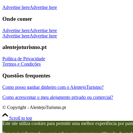
Advertise here
Advertise here
Onde comer
Advertise here
Advertise here
Advertise here
Advertise here
alentejoturismo.pt
Política de Privacidade
Termos e Condições
Questões frequentes
Como posso ganhar dinheiro com o AlentejoTurismo?
Como acrescentar o meu alojamento privado ou comercial?
© Copyright - AlentejoTurismo.pt
Scroll to top
Este site utiliza cookies para permitir uma melhor experiência por parte