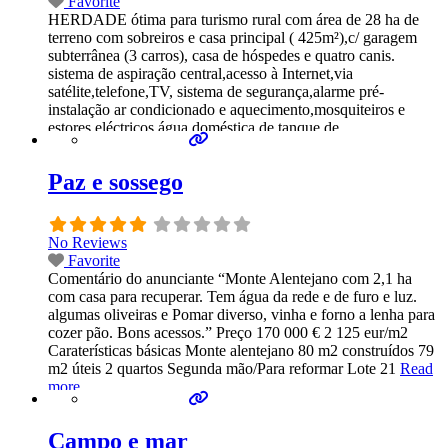
Favorite
HERDADE ótima para turismo rural com área de 28 ha de
terreno com sobreiros e casa principal ( 425m²),c/ garagem
subterrânea (3 carros), casa de hóspedes e quatro canis.
sistema de aspiração central,acesso à Internet,via
satélite,telefone,TV, sistema de segurança,alarme pré-
instalação ar condicionado e aquecimento,mosquiteiros e
estores eléctricos,água doméstica de tanque de
armazenamento alimentado a partir de um poço, com sistema
Read more...
Paz e sossego
No Reviews
Favorite
Comentário do anunciante “Monte Alentejano com 2,1 ha
com casa para recuperar. Tem água da rede e de furo e luz.
algumas oliveiras e Pomar diverso, vinha e forno a lenha para
cozer pão. Bons acessos.” Preço 170 000 € 2 125 eur/m2
Caraterísticas básicas Monte alentejano 80 m2 construídos 79
m2 úteis 2 quartos Segunda mão/Para reformar Lote 21
Read
more...
Campo e mar